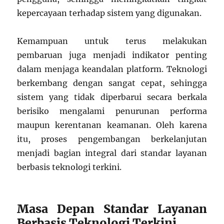
kepercayaan terhadap sistem yang digunakan.
Kemampuan untuk terus melakukan
pembaruan juga menjadi indikator penting
dalam menjaga keandalan platform. Teknologi
berkembang dengan sangat cepat, sehingga
sistem yang tidak diperbarui secara berkala
berisiko mengalami penurunan performa
maupun kerentanan keamanan. Oleh karena
itu, proses pengembangan berkelanjutan
menjadi bagian integral dari standar layanan
berbasis teknologi terkini.
Masa Depan Standar Layanan
Berbasis Teknologi Terkini