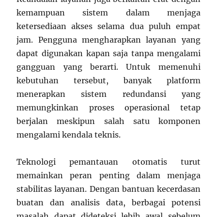
kemampuan sistem dalam menjaga
ketersediaan akses selama dua puluh empat
jam. Pengguna mengharapkan layanan yang
dapat digunakan kapan saja tanpa mengalami
gangguan yang berarti. Untuk memenuhi
kebutuhan tersebut, banyak platform
menerapkan sistem redundansi yang
memungkinkan proses operasional tetap
berjalan meskipun salah satu komponen
mengalami kendala teknis.
Teknologi pemantauan otomatis turut
memainkan peran penting dalam menjaga
stabilitas layanan. Dengan bantuan kecerdasan
buatan dan analisis data, berbagai potensi
masalah dapat dideteksi lebih awal sebelum