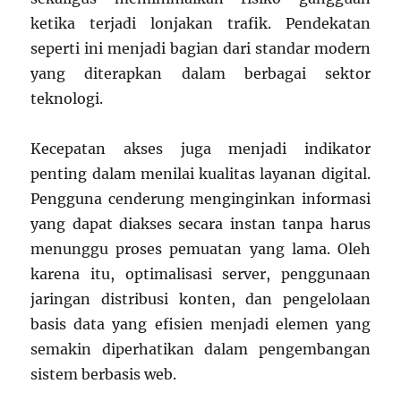
ketika terjadi lonjakan trafik. Pendekatan
seperti ini menjadi bagian dari standar modern
yang diterapkan dalam berbagai sektor
teknologi.
Kecepatan akses juga menjadi indikator
penting dalam menilai kualitas layanan digital.
Pengguna cenderung menginginkan informasi
yang dapat diakses secara instan tanpa harus
menunggu proses pemuatan yang lama. Oleh
karena itu, optimalisasi server, penggunaan
jaringan distribusi konten, dan pengelolaan
basis data yang efisien menjadi elemen yang
semakin diperhatikan dalam pengembangan
sistem berbasis web.