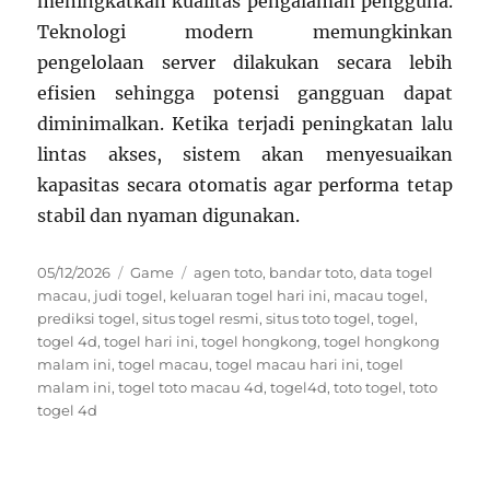
meningkatkan kualitas pengalaman pengguna.
Teknologi modern memungkinkan
pengelolaan server dilakukan secara lebih
efisien sehingga potensi gangguan dapat
diminimalkan. Ketika terjadi peningkatan lalu
lintas akses, sistem akan menyesuaikan
kapasitas secara otomatis agar performa tetap
stabil dan nyaman digunakan.
Posted
Categories
Tags
05/12/2026
Game
agen toto
,
bandar toto
,
data togel
on
macau
,
judi togel
,
keluaran togel hari ini
,
macau togel
,
prediksi togel
,
situs togel resmi
,
situs toto togel
,
togel
,
togel 4d
,
togel hari ini
,
togel hongkong
,
togel hongkong
malam ini
,
togel macau
,
togel macau hari ini
,
togel
malam ini
,
togel toto macau 4d
,
togel4d
,
toto togel
,
toto
togel 4d