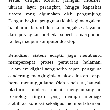
sesuai dengan kondisi jaringan internet,
ukuran layar perangkat, hingga kapasitas
sistem yang digunakan oleh pengunjung.
Dengan begitu, pengguna tidak lagi mengalami
hambatan berarti ketika mengakses layanan
dari perangkat berbeda seperti smartphone,
tablet, maupun komputer desktop.
Kehadiran sistem adaptif juga membantu
mempercepat proses pemuatan halaman.
Dalam era digital yang serba cepat, pengguna
cenderung menginginkan akses instan tanpa
harus menunggu lama. Oleh sebab itu, banyak
platform modern mulai mengembangkan
teknologi ringan yang mampu menjaga
stabilitas koneksi sekaligus mempertahankan