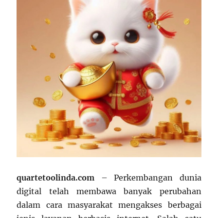
quartetoolinda.com
– Perkembangan dunia
digital telah membawa banyak perubahan
dalam cara masyarakat mengakses berbagai