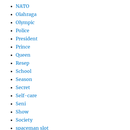
NATO
Olahraga
Olympic
Police
President
Prince
Queen
Resep
School
Season
Secret
Self-care
Seni
Show
Society
spaceman slot