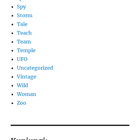
Spy
Storm
Tale
Teach
Team
Temple
UFO
Uncategorized
Vintage
Wild
Woman
Zoo