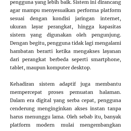
pengguna yang lebih baik. Sistem ini dirancang
agar mampu menyesuaikan performa platform
sesuai dengan kondisi jaringan internet,
ukuran layar perangkat, hingga kapasitas
sistem yang digunakan oleh pengunjung.
Dengan begitu, pengguna tidak lagi mengalami
hambatan berarti ketika mengakses layanan
dari perangkat berbeda seperti smartphone,
tablet, maupun komputer desktop.
Kehadiran sistem adaptif juga membantu
mempercepat proses pemuatan halaman.
Dalam era digital yang serba cepat, pengguna
cenderung menginginkan akses instan tanpa
harus menunggu lama. Oleh sebab itu, banyak
platform modern mulai mengembangkan