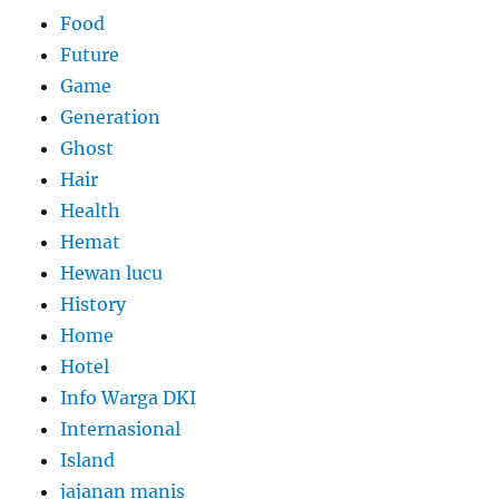
Food
Future
Game
Generation
Ghost
Hair
Health
Hemat
Hewan lucu
History
Home
Hotel
Info Warga DKI
Internasional
Island
jajanan manis