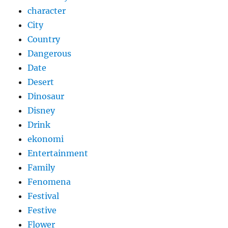
character
City
Country
Dangerous
Date
Desert
Dinosaur
Disney
Drink
ekonomi
Entertainment
Family
Fenomena
Festival
Festive
Flower