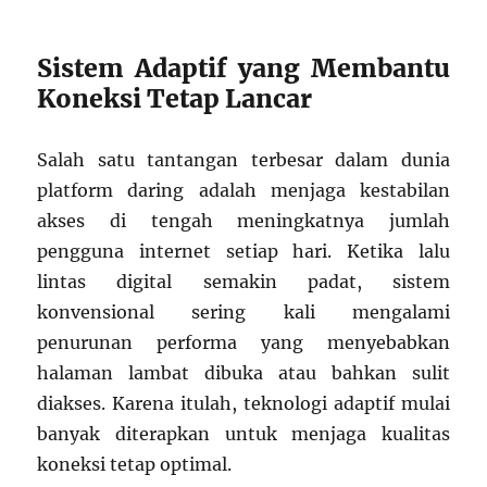
Sistem Adaptif yang Membantu
Koneksi Tetap Lancar
Salah satu tantangan terbesar dalam dunia
platform daring adalah menjaga kestabilan
akses di tengah meningkatnya jumlah
pengguna internet setiap hari. Ketika lalu
lintas digital semakin padat, sistem
konvensional sering kali mengalami
penurunan performa yang menyebabkan
halaman lambat dibuka atau bahkan sulit
diakses. Karena itulah, teknologi adaptif mulai
banyak diterapkan untuk menjaga kualitas
koneksi tetap optimal.