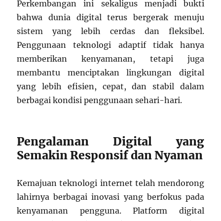
Perkembangan ini sekaligus menjadi bukti
bahwa dunia digital terus bergerak menuju
sistem yang lebih cerdas dan fleksibel.
Penggunaan teknologi adaptif tidak hanya
memberikan kenyamanan, tetapi juga
membantu menciptakan lingkungan digital
yang lebih efisien, cepat, dan stabil dalam
berbagai kondisi penggunaan sehari-hari.
Pengalaman Digital yang
Semakin Responsif dan Nyaman
Kemajuan teknologi internet telah mendorong
lahirnya berbagai inovasi yang berfokus pada
kenyamanan pengguna. Platform digital