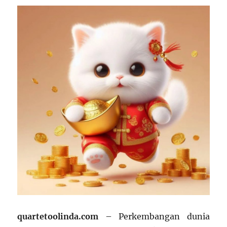
quartetoolinda.com
– Perkembangan dunia