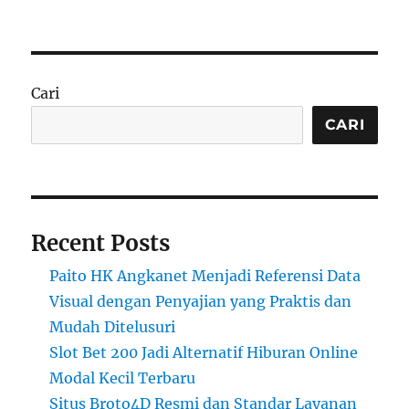
Cari
CARI
Recent Posts
Paito HK Angkanet Menjadi Referensi Data
Visual dengan Penyajian yang Praktis dan
Mudah Ditelusuri
Slot Bet 200 Jadi Alternatif Hiburan Online
Modal Kecil Terbaru
Situs Broto4D Resmi dan Standar Layanan