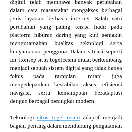
digital telah membawa banyak perubahan
dalam cara masyarakat mengakses berbagai
jenis layanan berbasis internet. Salah satu
perubahan yang paling terasa hadir pada
platform hiburan daring yang kini semakin
mengutamakan kualitas teknologi serta
kenyamanan pengguna. Dalam situasi seperti
ini, konsep situs togel resmi mulai berkembang
menjadi sebuah sistem digital yang tidak hanya
fokus pada tampilan, tetapi juga
mengedepankan kestabilan akses, efisiensi
navigasi, serta kemampuan beradaptasi
dengan berbagai perangkat modern.
Teknologi
situs togel resmi
adaptif menjadi
bagian penting dalam mendukung pengalaman