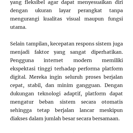
yang fleksibel agar dapat menyesuaikan diri
dengan ukuran layar perangkat tanpa
mengurangi kualitas visual maupun fungsi
utama.
Selain tampilan, kecepatan respons sistem juga
menjadi faktor yang sangat diperhatikan.
Pengguna internet modern memiliki
ekspektasi tinggi terhadap performa platform
digital. Mereka ingin seluruh proses berjalan
cepat, stabil, dan minim gangguan. Dengan
dukungan teknologi adaptif, platform dapat
mengatur beban sistem secara otomatis
sehingga tetap berjalan lancar meskipun
diakses dalam jumlah besar secara bersamaan.