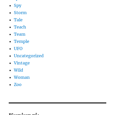
Spy
Storm
Tale
Teach
Team
Temple
UFO
Uncategorized
Vintage
Wild
Woman
Zoo