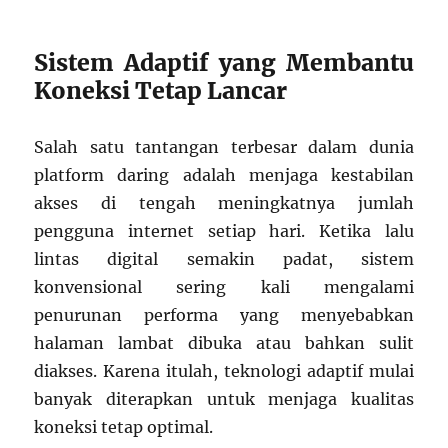
Sistem Adaptif yang Membantu
Koneksi Tetap Lancar
Salah satu tantangan terbesar dalam dunia
platform daring adalah menjaga kestabilan
akses di tengah meningkatnya jumlah
pengguna internet setiap hari. Ketika lalu
lintas digital semakin padat, sistem
konvensional sering kali mengalami
penurunan performa yang menyebabkan
halaman lambat dibuka atau bahkan sulit
diakses. Karena itulah, teknologi adaptif mulai
banyak diterapkan untuk menjaga kualitas
koneksi tetap optimal.