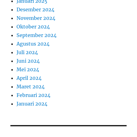
Januari 2025
Desember 2024
November 2024
Oktober 2024
September 2024
Agustus 2024
Juli 2024
Juni 2024
Mei 2024
April 2024
Maret 2024
Februari 2024
Januari 2024