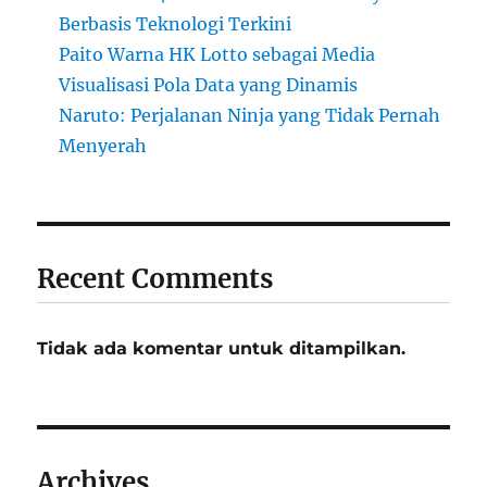
Berbasis Teknologi Terkini
Paito Warna HK Lotto sebagai Media
Visualisasi Pola Data yang Dinamis
Naruto: Perjalanan Ninja yang Tidak Pernah
Menyerah
Recent Comments
Tidak ada komentar untuk ditampilkan.
Archives