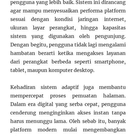
pengguna yang lebih baik. Sistem ini dirancang
agar mampu menyesuaikan performa platform
sesuai dengan kondisi jaringan internet,
ukuran layar perangkat, hingga kapasitas
sistem yang digunakan oleh pengunjung.
Dengan begitu, pengguna tidak lagi mengalami
hambatan berarti ketika mengakses layanan
dari perangkat berbeda seperti smartphone,
tablet, maupun komputer desktop.
Kehadiran sistem adaptif juga membantu
mempercepat proses pemuatan halaman.
Dalam era digital yang serba cepat, pengguna
cenderung menginginkan akses instan tanpa
harus menunggu lama. Oleh sebab itu, banyak
platform modern mulai mengembangkan