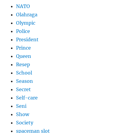
NATO
Olahraga
Olympic
Police
President
Prince
Queen
Resep
School
Season
Secret
Self-care
Seni
Show
Society
spaceman slot