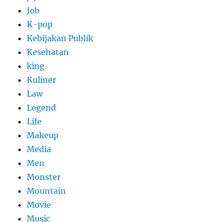
Job
K-pop
Kebijakan Publik
Kesehatan
king
Kuliner
Law
Legend
Life
Makeup
Media
Men
Monster
Mountain
Movie
Music