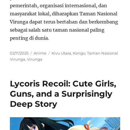
pemerintah, organisasi internasional, dan
masyarakat lokal, diharapkan Taman Nasional
Virunga dapat terus bertahan dan berkembang
sebagai salah satu taman nasional paling
penting di dunia.
Posted
Categories
Tags
02/11/2025
Anime
Kivu Utara
,
Kongo
,
Taman Nasional
on
Virunga
,
Virunga
Lycoris Recoil: Cute Girls,
Guns, and a Surprisingly
Deep Story