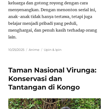
keluarga dan gotong royong dengan cara
menyenangkan. Dengan menonton serial ini,
anak-anak tidak hanya tertawa, tetapi juga
belajar menjadi pribadi yang peduli,
menghargai, dan penuh kasih terhadap orang
lain.
Posted
Categories
Tags
10/25/2025
Anime
Upin & Ipin
on
Taman Nasional Virunga:
Konservasi dan
Tantangan di Kongo