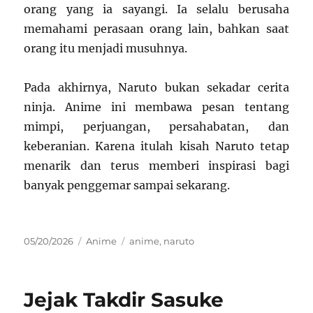
orang yang ia sayangi. Ia selalu berusaha
memahami perasaan orang lain, bahkan saat
orang itu menjadi musuhnya.
Pada akhirnya, Naruto bukan sekadar cerita
ninja. Anime ini membawa pesan tentang
mimpi, perjuangan, persahabatan, dan
keberanian. Karena itulah kisah Naruto tetap
menarik dan terus memberi inspirasi bagi
banyak penggemar sampai sekarang.
Posted
Categories
Tags
05/20/2026
Anime
anime
,
naruto
on
Jejak Takdir Sasuke