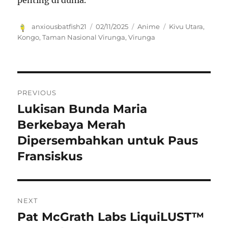
Author
Posted
Categories
Tags
anxiousbatfish21
02/11/2025
Anime
Kivu Utara
,
on
Kongo
,
Taman Nasional Virunga
,
Virunga
Navigasi
PREVIOUS
pos
Lukisan Bunda Maria
Previous
post:
Berkebaya Merah
Dipersembahkan untuk Paus
Fransiskus
NEXT
Pat McGrath Labs LiquiLUST™
Next