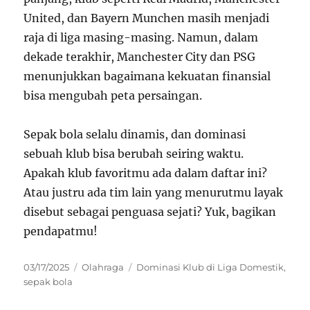
United, dan Bayern Munchen masih menjadi
raja di liga masing-masing. Namun, dalam
dekade terakhir, Manchester City dan PSG
menunjukkan bagaimana kekuatan finansial
bisa mengubah peta persaingan.
Sepak bola selalu dinamis, dan dominasi
sebuah klub bisa berubah seiring waktu.
Apakah klub favoritmu ada dalam daftar ini?
Atau justru ada tim lain yang menurutmu layak
disebut sebagai penguasa sejati? Yuk, bagikan
pendapatmu!
Posted
Categories
Tags
03/17/2025
Olahraga
Dominasi Klub di Liga Domestik
,
on
sepak bola