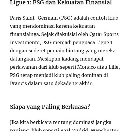
Ligue 1: PSG dan Kekuatan Finansial
Paris Saint-Germain (PSG) adalah contoh klub
yang mendominasi karena kekuatan
finansialnya. Sejak diakuisisi oleh Qatar Sports
Investments, PSG menjadi penguasa Ligue 1
dengan sederet pemain bintang yang mereka
datangkan. Meskipun kadang mendapat
perlawanan dari klub seperti Monaco atau Lille,
PSG tetap menjadi klub paling dominan di
Prancis dalam satu dekade terakhir.
Siapa yang Paling Berkuasa?
Jika kita berbicara tentang dominasi jangka
panjang, klub seperti Real Madrid, Manchester