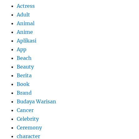
Actress
Adult
Animal
Anime
Aplikasi
App
Beach
Beauty
Berita
Book
Brand
Budaya Warisan
Cancer
Celebrity
Ceremony
character