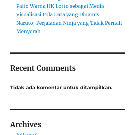
Paito Warna HK Lotto sebagai Media
Visualisasi Pola Data yang Dinamis
Naruto: Perjalanan Ninja yang Tidak Pernah
Menyerah
Recent Comments
Tidak ada komentar untuk ditampilkan.
Archives