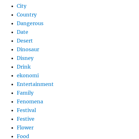
City
Country
Dangerous
Date
Desert
Dinosaur
Disney
Drink
ekonomi
Entertainment
Family
Fenomena
Festival
Festive
Flower
Food