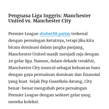
Penguasa Liga Inggris: Manchester
United vs. Manchester City
Premier League
sbobet88 parlay
terkenal
dengan persaingan ketatnya, tetapi jika kita
bicara dominasi dalam jangka panjang,
Manchester United masih menjadi raja dengan
20 gelar liga. Namun, dalam dekade terakhir,
Manchester City muncul sebagai kekuatan baru
dengan gaya permainan dominan dan finansial
yang kuat. Sejak Pep Guardiola datang, City
benar-benar mengubah peta persaingan
Premier League dengan sederet gelar yang
mereka koleksi.