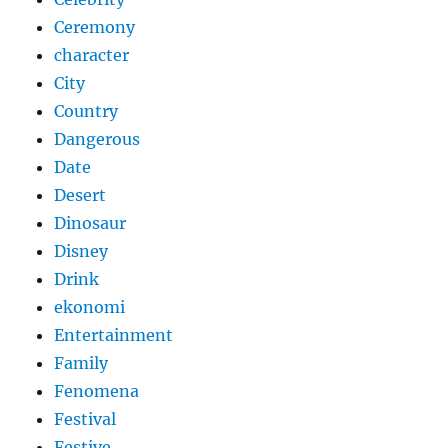
Ceremony
character
City
Country
Dangerous
Date
Desert
Dinosaur
Disney
Drink
ekonomi
Entertainment
Family
Fenomena
Festival
Festive