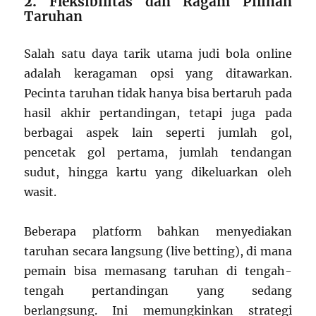
2.
Fleksibilitas dan Ragam Pilihan
Taruhan
Salah satu daya tarik utama judi bola online
adalah keragaman opsi yang ditawarkan.
Pecinta taruhan tidak hanya bisa bertaruh pada
hasil akhir pertandingan, tetapi juga pada
berbagai aspek lain seperti jumlah gol,
pencetak gol pertama, jumlah tendangan
sudut, hingga kartu yang dikeluarkan oleh
wasit.
Beberapa platform bahkan menyediakan
taruhan secara langsung (live betting), di mana
pemain bisa memasang taruhan di tengah-
tengah pertandingan yang sedang
berlangsung. Ini memungkinkan strategi