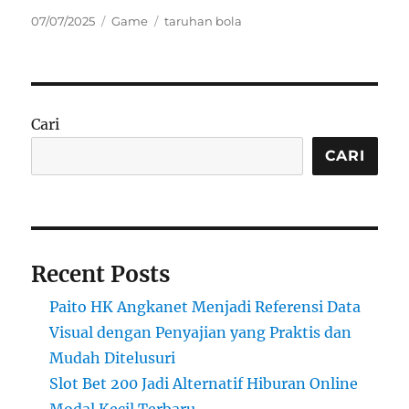
Posted
Categories
Tags
07/07/2025
Game
taruhan bola
on
Cari
CARI
Recent Posts
Paito HK Angkanet Menjadi Referensi Data
Visual dengan Penyajian yang Praktis dan
Mudah Ditelusuri
Slot Bet 200 Jadi Alternatif Hiburan Online
Modal Kecil Terbaru