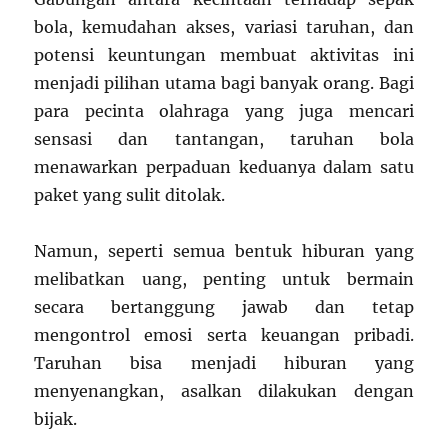
bola, kemudahan akses, variasi taruhan, dan
potensi keuntungan membuat aktivitas ini
menjadi pilihan utama bagi banyak orang. Bagi
para pecinta olahraga yang juga mencari
sensasi dan tantangan, taruhan bola
menawarkan perpaduan keduanya dalam satu
paket yang sulit ditolak.
Namun, seperti semua bentuk hiburan yang
melibatkan uang, penting untuk bermain
secara bertanggung jawab dan tetap
mengontrol emosi serta keuangan pribadi.
Taruhan bisa menjadi hiburan yang
menyenangkan, asalkan dilakukan dengan
bijak.