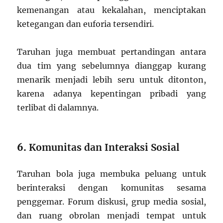
kemenangan atau kekalahan, menciptakan
ketegangan dan euforia tersendiri.
Taruhan juga membuat pertandingan antara
dua tim yang sebelumnya dianggap kurang
menarik menjadi lebih seru untuk ditonton,
karena adanya kepentingan pribadi yang
terlibat di dalamnya.
6.
Komunitas dan Interaksi Sosial
Taruhan bola juga membuka peluang untuk
berinteraksi dengan komunitas sesama
penggemar. Forum diskusi, grup media sosial,
dan ruang obrolan menjadi tempat untuk