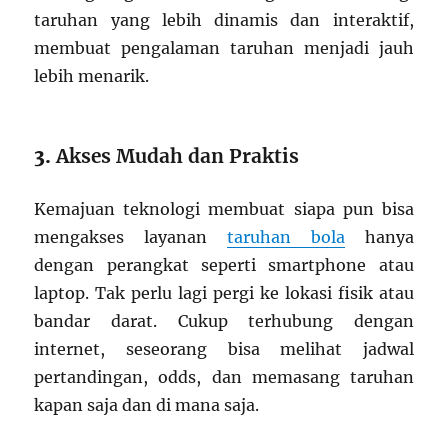
taruhan yang lebih dinamis dan interaktif,
membuat pengalaman taruhan menjadi jauh
lebih menarik.
3.
Akses Mudah dan Praktis
Kemajuan teknologi membuat siapa pun bisa
mengakses layanan
taruhan bola
hanya
dengan perangkat seperti smartphone atau
laptop. Tak perlu lagi pergi ke lokasi fisik atau
bandar darat. Cukup terhubung dengan
internet, seseorang bisa melihat jadwal
pertandingan, odds, dan memasang taruhan
kapan saja dan di mana saja.