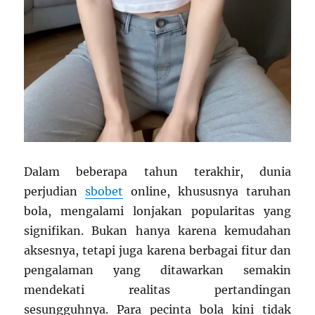
Dalam beberapa tahun terakhir, dunia
perjudian
sbobet
online, khususnya taruhan
bola, mengalami lonjakan popularitas yang
signifikan. Bukan hanya karena kemudahan
aksesnya, tetapi juga karena berbagai fitur dan
pengalaman yang ditawarkan semakin
mendekati realitas pertandingan
sesungguhnya. Para pecinta bola kini tidak