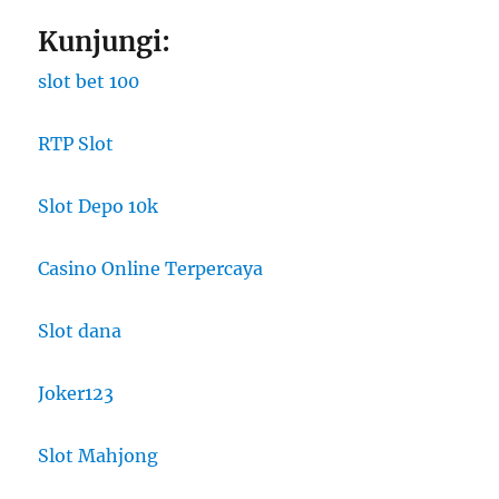
Kunjungi:
slot bet 100
RTP Slot
Slot Depo 10k
Casino Online Terpercaya
Slot dana
Joker123
Slot Mahjong