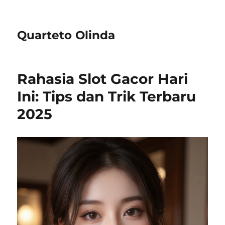
Quarteto Olinda
Rahasia Slot Gacor Hari
Ini: Tips dan Trik Terbaru
2025