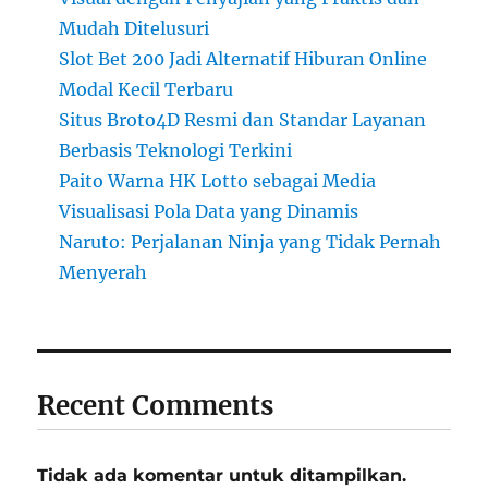
Mudah Ditelusuri
Slot Bet 200 Jadi Alternatif Hiburan Online
Modal Kecil Terbaru
Situs Broto4D Resmi dan Standar Layanan
Berbasis Teknologi Terkini
Paito Warna HK Lotto sebagai Media
Visualisasi Pola Data yang Dinamis
Naruto: Perjalanan Ninja yang Tidak Pernah
Menyerah
Recent Comments
Tidak ada komentar untuk ditampilkan.