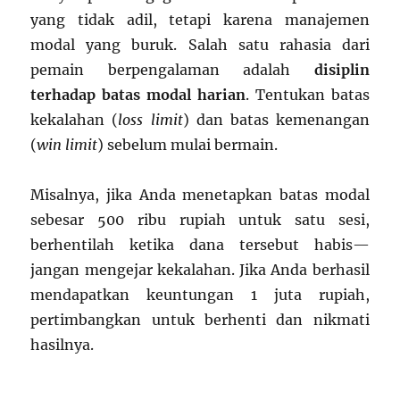
yang tidak adil, tetapi karena manajemen
modal yang buruk. Salah satu rahasia dari
pemain berpengalaman adalah
disiplin
terhadap batas modal harian
. Tentukan batas
kekalahan (
loss limit
) dan batas kemenangan
(
win limit
) sebelum mulai bermain.
Misalnya, jika Anda menetapkan batas modal
sebesar 500 ribu rupiah untuk satu sesi,
berhentilah ketika dana tersebut habis—
jangan mengejar kekalahan. Jika Anda berhasil
mendapatkan keuntungan 1 juta rupiah,
pertimbangkan untuk berhenti dan nikmati
hasilnya.