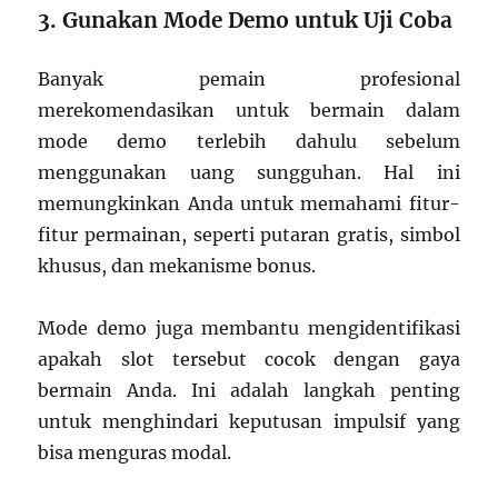
3. Gunakan Mode Demo untuk Uji Coba
Banyak pemain profesional
merekomendasikan untuk bermain dalam
mode demo terlebih dahulu sebelum
menggunakan uang sungguhan. Hal ini
memungkinkan Anda untuk memahami fitur-
fitur permainan, seperti putaran gratis, simbol
khusus, dan mekanisme bonus.
Mode demo juga membantu mengidentifikasi
apakah slot tersebut cocok dengan gaya
bermain Anda. Ini adalah langkah penting
untuk menghindari keputusan impulsif yang
bisa menguras modal.