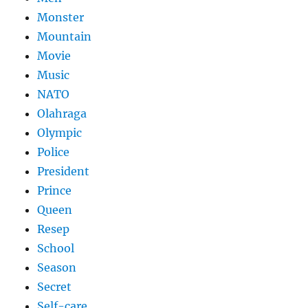
Monster
Mountain
Movie
Music
NATO
Olahraga
Olympic
Police
President
Prince
Queen
Resep
School
Season
Secret
Self-care