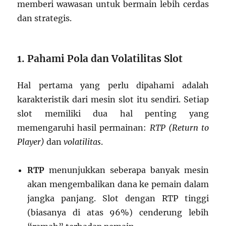
memberi wawasan untuk bermain lebih cerdas
dan strategis.
1. Pahami Pola dan Volatilitas Slot
Hal pertama yang perlu dipahami adalah
karakteristik dari mesin slot itu sendiri. Setiap
slot memiliki dua hal penting yang
memengaruhi hasil permainan:
RTP (Return to
Player)
dan
volatilitas
.
RTP
menunjukkan seberapa banyak mesin
akan mengembalikan dana ke pemain dalam
jangka panjang. Slot dengan RTP tinggi
(biasanya di atas 96%) cenderung lebih