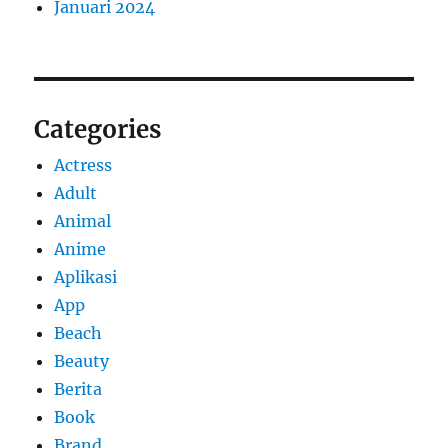
Januari 2024
Categories
Actress
Adult
Animal
Anime
Aplikasi
App
Beach
Beauty
Berita
Book
Brand