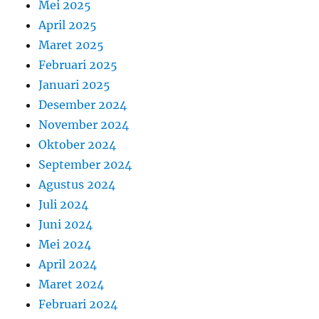
Mei 2025
April 2025
Maret 2025
Februari 2025
Januari 2025
Desember 2024
November 2024
Oktober 2024
September 2024
Agustus 2024
Juli 2024
Juni 2024
Mei 2024
April 2024
Maret 2024
Februari 2024