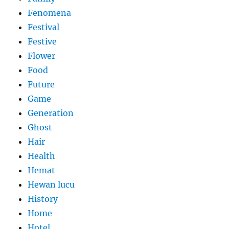
Fenomena
Festival
Festive
Flower
Food
Future
Game
Generation
Ghost
Hair
Health
Hemat
Hewan lucu
History
Home
Hotel