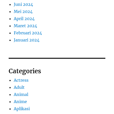
Juni 2024
Mei 2024
April 2024
Maret 2024
Februari 2024
Januari 2024
Categories
Actress
Adult
Animal
Anime
Aplikasi