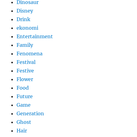
Dinosaur
Disney
Drink
ekonomi
Entertainment
Family
Fenomena
Festival
Festive
Flower
Food
Future
Game
Generation
Ghost
Hair