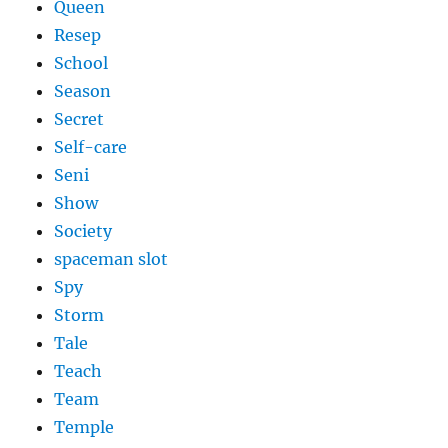
Queen
Resep
School
Season
Secret
Self-care
Seni
Show
Society
spaceman slot
Spy
Storm
Tale
Teach
Team
Temple