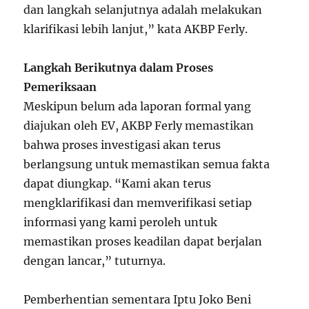
dan langkah selanjutnya adalah melakukan
klarifikasi lebih lanjut,” kata AKBP Ferly.
Langkah Berikutnya dalam Proses
Pemeriksaan
Meskipun belum ada laporan formal yang
diajukan oleh EV, AKBP Ferly memastikan
bahwa proses investigasi akan terus
berlangsung untuk memastikan semua fakta
dapat diungkap. “Kami akan terus
mengklarifikasi dan memverifikasi setiap
informasi yang kami peroleh untuk
memastikan proses keadilan dapat berjalan
dengan lancar,” tuturnya.
Pemberhentian sementara Iptu Joko Beni