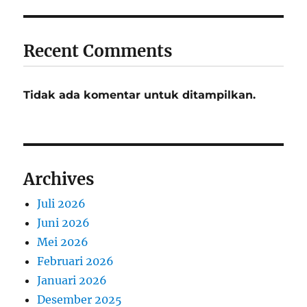
Recent Comments
Tidak ada komentar untuk ditampilkan.
Archives
Juli 2026
Juni 2026
Mei 2026
Februari 2026
Januari 2026
Desember 2025