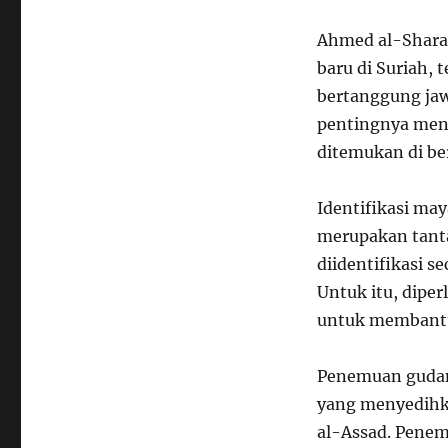
Ahmed al-Shara
baru di Suriah,
bertanggung jaw
pentingnya men
ditemukan di ber
Identifikasi ma
merupakan tanta
diidentifikasi 
Untuk itu, dipe
untuk membantu 
Penemuan gudang
yang menyedihka
al-Assad. Penem