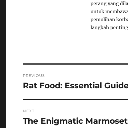
perang yang dil
untuk membawa p
pemulihan korba
langkah penting
Navigasi
PREVIOUS
pos
Rat Food: Essential Guide
Previous
post:
NEXT
The Enigmatic Marmosets
Next
post: