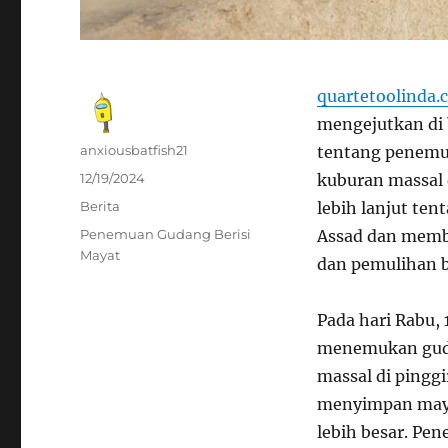
quartetoolinda.
mengejutkan di 
Author
anxiousbatfish21
tentang penemua
Posted
12/19/2024
kuburan massal
on
Categories
Berita
lebih lanjut ten
Tags
Penemuan Gudang Berisi
Assad dan membe
Mayat
dan pemulihan b
Pada hari Rabu,
menemukan guda
massal di pingg
menyimpan maya
lebih besar. Pe