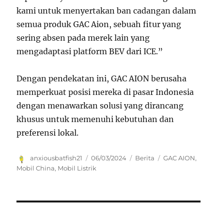
kami untuk menyertakan ban cadangan dalam
semua produk GAC Aion, sebuah fitur yang
sering absen pada merek lain yang
mengadaptasi platform BEV dari ICE.”
Dengan pendekatan ini, GAC AION berusaha
memperkuat posisi mereka di pasar Indonesia
dengan menawarkan solusi yang dirancang
khusus untuk memenuhi kebutuhan dan
preferensi lokal.
Author
Posted
Categories
Tags
anxiousbatfish21
06/03/2024
Berita
GAC AION
,
on
Mobil China
,
Mobil Listrik
Navigasi