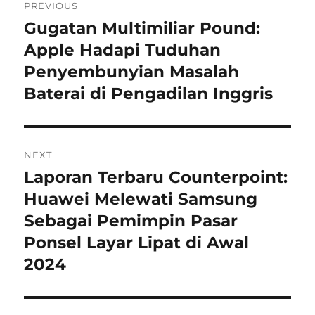
PREVIOUS
pos
Gugatan Multimiliar Pound:
Previous
post:
Apple Hadapi Tuduhan
Penyembunyian Masalah
Baterai di Pengadilan Inggris
NEXT
Laporan Terbaru Counterpoint:
Next
post:
Huawei Melewati Samsung
Sebagai Pemimpin Pasar
Ponsel Layar Lipat di Awal
2024