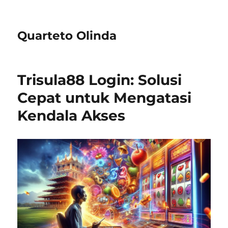
Quarteto Olinda
Trisula88 Login: Solusi
Cepat untuk Mengatasi
Kendala Akses