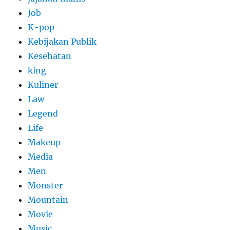
Job
K-pop
Kebijakan Publik
Kesehatan
king
Kuliner
Law
Legend
Life
Makeup
Media
Men
Monster
Mountain
Movie
Music