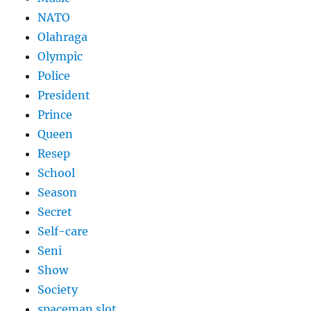
NATO
Olahraga
Olympic
Police
President
Prince
Queen
Resep
School
Season
Secret
Self-care
Seni
Show
Society
spaceman slot