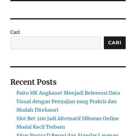
Cari
CARI
Recent Posts
Paito HK Angkanet Menjadi Referensi Data
Visual dengan Penyajian yang Praktis dan
Mudah Ditelusuri
Slot Bet 200 Jadi Alternatif Hiburan Online
Modal Kecil Terbaru
Situs Broto4D Resmi dan Standar Layanan