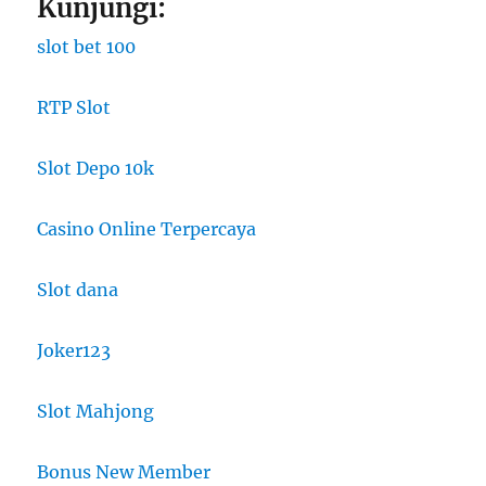
Kunjungi:
slot bet 100
RTP Slot
Slot Depo 10k
Casino Online Terpercaya
Slot dana
Joker123
Slot Mahjong
Bonus New Member