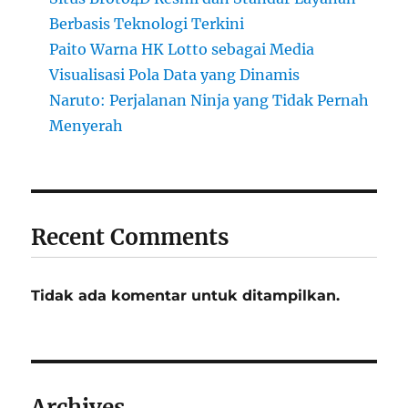
Berbasis Teknologi Terkini
Paito Warna HK Lotto sebagai Media
Visualisasi Pola Data yang Dinamis
Naruto: Perjalanan Ninja yang Tidak Pernah
Menyerah
Recent Comments
Tidak ada komentar untuk ditampilkan.
Archives