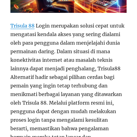
Trisula 88
Login merupakan solusi cepat untuk
mengatasi kendala akses yang sering dialami
oleh para pengguna dalam menjelajahi dunia
permainan daring. Dalam situasi di mana
konektivitas internet atau masalah teknis
lainnya dapat menjadi penghalang, Trisula88
Alternatif hadir sebagai pilihan cerdas bagi
pemain yang ingin tetap terhubung dan
menikmati berbagai layanan yang ditawarkan
oleh Trisula 88. Melalui platform resmi ini,
pengguna dapat dengan mudah melakukan
proses login tanpa mengalami kesulitan
berarti, memastikan bahwa pengalaman
bermain mereka tetap lancar dan