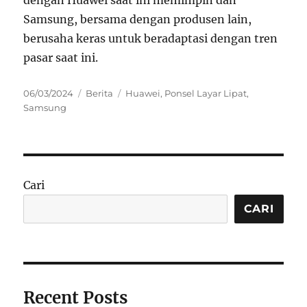
Samsung, bersama dengan produsen lain,
berusaha keras untuk beradaptasi dengan tren
pasar saat ini.
Posted
Categories
Tags
06/03/2024
Berita
Huawei
,
Ponsel Layar Lipat
,
on
Samsung
Cari
CARI
Recent Posts