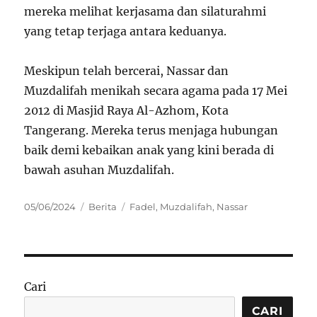
mereka melihat kerjasama dan silaturahmi
yang tetap terjaga antara keduanya.
Meskipun telah bercerai, Nassar dan
Muzdalifah menikah secara agama pada 17 Mei
2012 di Masjid Raya Al-Azhom, Kota
Tangerang. Mereka terus menjaga hubungan
baik demi kebaikan anak yang kini berada di
bawah asuhan Muzdalifah.
Posted
Categories
Tags
05/06/2024
Berita
Fadel
,
Muzdalifah
,
Nassar
on
Cari
CARI