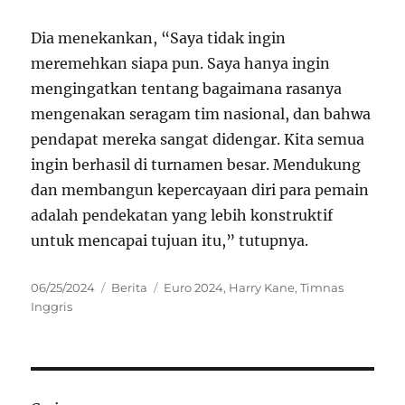
Dia menekankan, “Saya tidak ingin
meremehkan siapa pun. Saya hanya ingin
mengingatkan tentang bagaimana rasanya
mengenakan seragam tim nasional, dan bahwa
pendapat mereka sangat didengar. Kita semua
ingin berhasil di turnamen besar. Mendukung
dan membangun kepercayaan diri para pemain
adalah pendekatan yang lebih konstruktif
untuk mencapai tujuan itu,” tutupnya.
Posted
Categories
Tags
06/25/2024
Berita
Euro 2024
,
Harry Kane
,
Timnas
on
Inggris