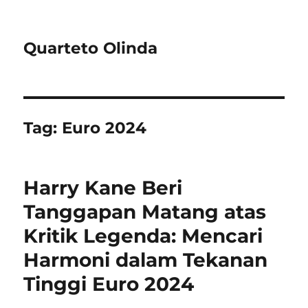
Quarteto Olinda
Tag:
Euro 2024
Harry Kane Beri
Tanggapan Matang atas
Kritik Legenda: Mencari
Harmoni dalam Tekanan
Tinggi Euro 2024