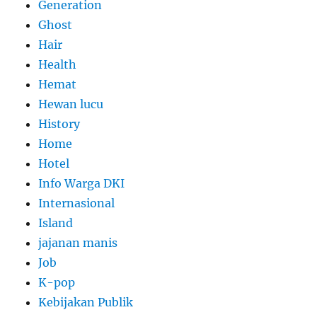
Generation
Ghost
Hair
Health
Hemat
Hewan lucu
History
Home
Hotel
Info Warga DKI
Internasional
Island
jajanan manis
Job
K-pop
Kebijakan Publik