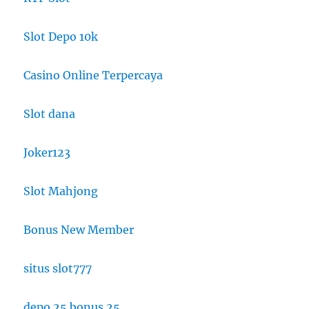
Slot Depo 10k
Casino Online Terpercaya
Slot dana
Joker123
Slot Mahjong
Bonus New Member
situs slot777
depo 25 bonus 25