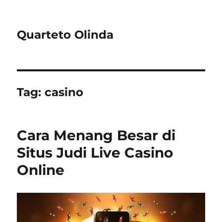
Quarteto Olinda
Tag:
casino
Cara Menang Besar di
Situs Judi Live Casino
Online