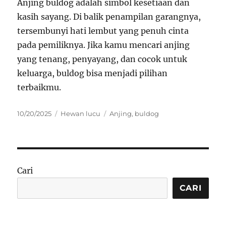
Anjing buldog adalah simbol kesetiaan dan
kasih sayang. Di balik penampilan garangnya,
tersembunyi hati lembut yang penuh cinta
pada pemiliknya. Jika kamu mencari anjing
yang tenang, penyayang, dan cocok untuk
keluarga, buldog bisa menjadi pilihan
terbaikmu.
Posted
Categories
Tags
10/20/2025
Hewan lucu
Anjing
,
buldog
on
Cari
CARI