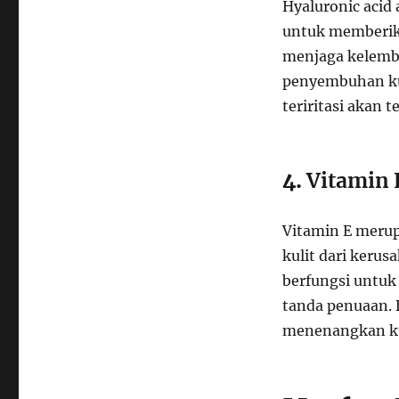
Hyaluronic aci
untuk memberik
menjaga kelemba
penyembuhan kul
teriritasi akan
4.
Vitamin 
Vitamin E merup
kulit dari kerusa
berfungsi untu
tanda penuaan. 
menenangkan kul