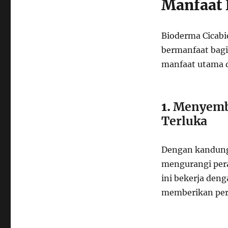
Manfaat 
Bioderma Cicab
bermanfaat bagi 
manfaat utama d
1.
Menyembu
Terluka
Dengan kandung
mengurangi perad
ini bekerja den
memberikan per