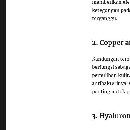
memberikan efe
ketegangan pada 
terganggu.
2.
Copper a
Kandungan temba
berfungsi seba
pemulihan kulit.
antibakterinya,
penting untuk pe
3.
Hyaluron