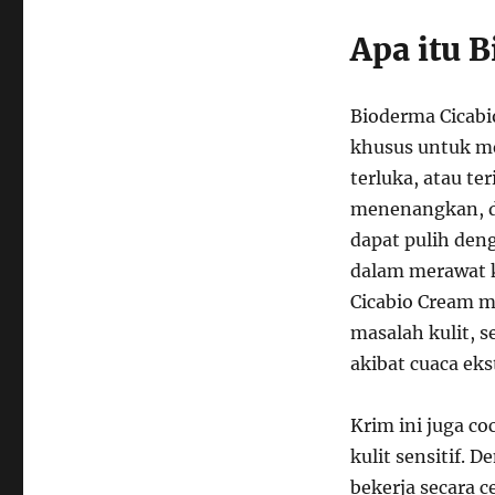
Apa itu 
Bioderma Cicab
khusus untuk me
terluka, atau te
menenangkan, da
dapat pulih den
dalam merawat ku
Cicabio Cream m
masalah kulit, se
akibat cuaca eks
Krim ini juga co
kulit sensitif. 
bekerja secara