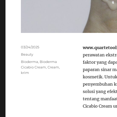
Posted
03/24/2025
www.quartetoo
on
Categories
Beauty
perawatan ekstr
Tags
Bioderma
,
Bioderma
faktor yang dap
Cicabio Cream
,
Cream
,
paparan sinar ma
krim
kosmetik. Untu
penyembuhan kul
solusi yang efek
tentang manfaa
Cicabio Cream u