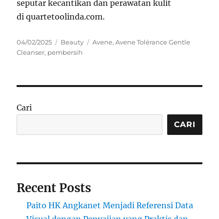
seputar kecantikan dan perawatan kulit
di quartetoolinda.com.
Posted
Categories
Tags
04/02/2025
Beauty
Avene
,
Avene Tolérance Gentle
on
Cleanser
,
pembersih
Cari
CARI
Recent Posts
Paito HK Angkanet Menjadi Referensi Data
Visual dengan Penyajian yang Praktis dan