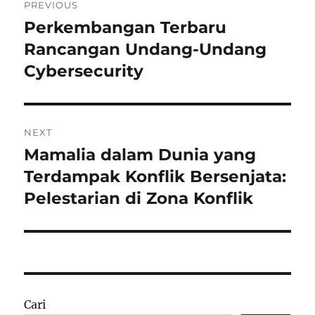
PREVIOUS
pos
Perkembangan Terbaru
Previous
post:
Rancangan Undang-Undang
Cybersecurity
NEXT
Mamalia dalam Dunia yang
Next
post:
Terdampak Konflik Bersenjata:
Pelestarian di Zona Konflik
Cari