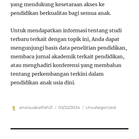
yang mendukung kesetaraan akses ke
pendidikan berkualitas bagi semua anak.
Untuk mendapatkan informasi tentang studi
terbaru terkait dengan topik ini, Anda dapat
mengunjungi basis data penelitian pendidikan,
membaca jurnal akademik terkait pendidikan,
atau menghadiri konferensi yang membahas
tentang perkembangan terkini dalam
pendidikan anak usia dini.
Author
Posted
Categories
anxiousbatfish21
03/22/2024
Uncategorized
on
Navigasi