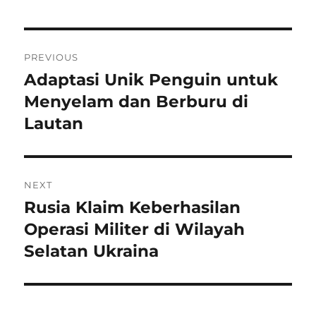
Navigasi
PREVIOUS
pos
Adaptasi Unik Penguin untuk
Previous
post:
Menyelam dan Berburu di
Lautan
NEXT
Rusia Klaim Keberhasilan
Next
post:
Operasi Militer di Wilayah
Selatan Ukraina