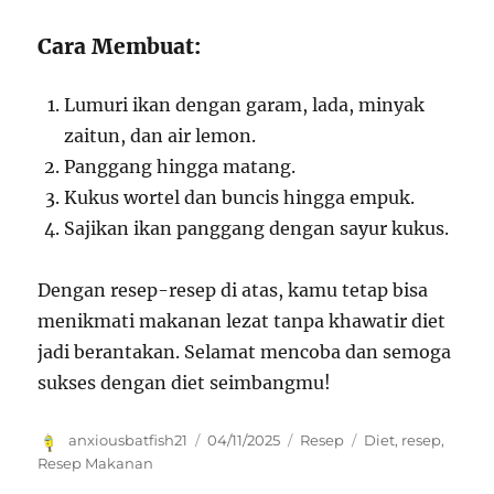
Cara Membuat:
Lumuri ikan dengan garam, lada, minyak
zaitun, dan air lemon.
Panggang hingga matang.
Kukus wortel dan buncis hingga empuk.
Sajikan ikan panggang dengan sayur kukus.
Dengan resep-resep di atas, kamu tetap bisa
menikmati makanan lezat tanpa khawatir diet
jadi berantakan. Selamat mencoba dan semoga
sukses dengan diet seimbangmu!
Author
Posted
Categories
Tags
anxiousbatfish21
04/11/2025
Resep
Diet
,
resep
,
on
Resep Makanan