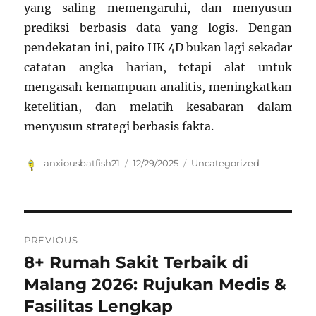
yang saling memengaruhi, dan menyusun
prediksi berbasis data yang logis. Dengan
pendekatan ini, paito HK 4D bukan lagi sekadar
catatan angka harian, tetapi alat untuk
mengasah kemampuan analitis, meningkatkan
ketelitian, dan melatih kesabaran dalam
menyusun strategi berbasis fakta.
Author
Posted
Categories
anxiousbatfish21
12/29/2025
Uncategorized
on
Navigasi
PREVIOUS
pos
8+ Rumah Sakit Terbaik di
Previous
post:
Malang 2026: Rujukan Medis &
Fasilitas Lengkap