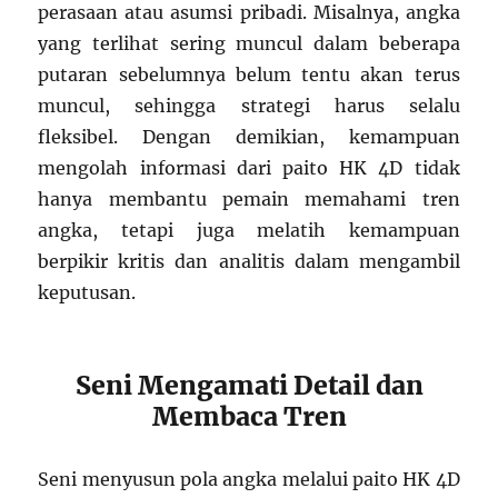
perasaan atau asumsi pribadi. Misalnya, angka
yang terlihat sering muncul dalam beberapa
putaran sebelumnya belum tentu akan terus
muncul, sehingga strategi harus selalu
fleksibel. Dengan demikian, kemampuan
mengolah informasi dari paito HK 4D tidak
hanya membantu pemain memahami tren
angka, tetapi juga melatih kemampuan
berpikir kritis dan analitis dalam mengambil
keputusan.
Seni Mengamati Detail dan
Membaca Tren
Seni menyusun pola angka melalui paito HK 4D