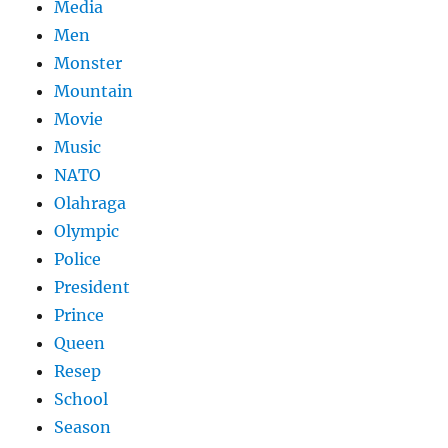
Media
Men
Monster
Mountain
Movie
Music
NATO
Olahraga
Olympic
Police
President
Prince
Queen
Resep
School
Season