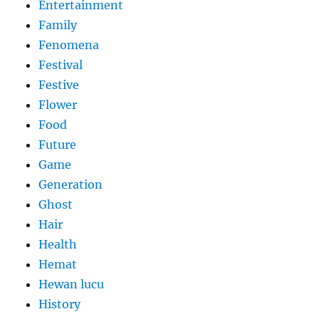
Entertainment
Family
Fenomena
Festival
Festive
Flower
Food
Future
Game
Generation
Ghost
Hair
Health
Hemat
Hewan lucu
History