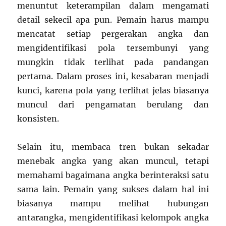
menuntut keterampilan dalam mengamati
detail sekecil apa pun. Pemain harus mampu
mencatat setiap pergerakan angka dan
mengidentifikasi pola tersembunyi yang
mungkin tidak terlihat pada pandangan
pertama. Dalam proses ini, kesabaran menjadi
kunci, karena pola yang terlihat jelas biasanya
muncul dari pengamatan berulang dan
konsisten.
Selain itu, membaca tren bukan sekadar
menebak angka yang akan muncul, tetapi
memahami bagaimana angka berinteraksi satu
sama lain. Pemain yang sukses dalam hal ini
biasanya mampu melihat hubungan
antarangka, mengidentifikasi kelompok angka