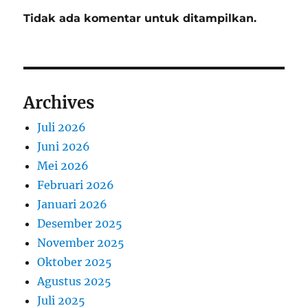
Tidak ada komentar untuk ditampilkan.
Archives
Juli 2026
Juni 2026
Mei 2026
Februari 2026
Januari 2026
Desember 2025
November 2025
Oktober 2025
Agustus 2025
Juli 2025