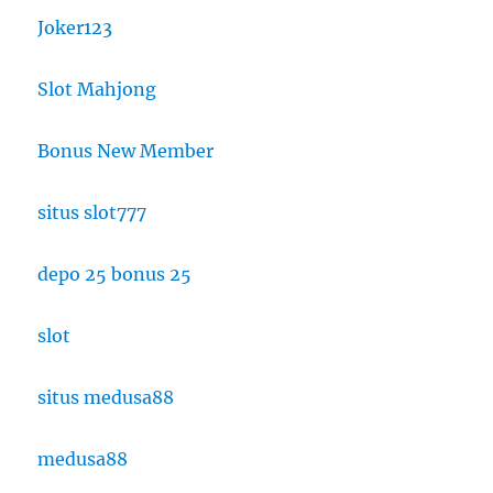
Joker123
Slot Mahjong
Bonus New Member
situs slot777
depo 25 bonus 25
slot
situs medusa88
medusa88