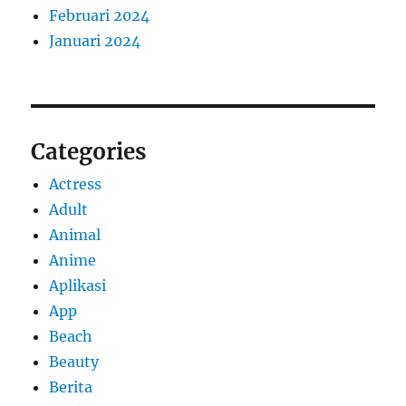
Februari 2024
Januari 2024
Categories
Actress
Adult
Animal
Anime
Aplikasi
App
Beach
Beauty
Berita