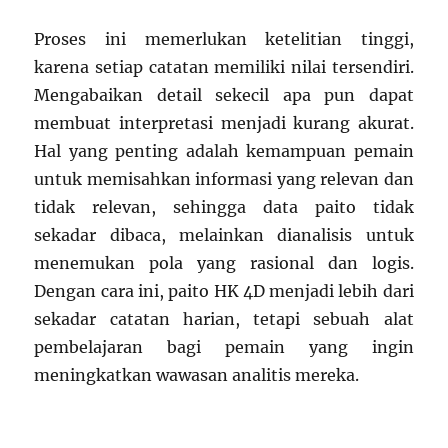
Proses ini memerlukan ketelitian tinggi,
karena setiap catatan memiliki nilai tersendiri.
Mengabaikan detail sekecil apa pun dapat
membuat interpretasi menjadi kurang akurat.
Hal yang penting adalah kemampuan pemain
untuk memisahkan informasi yang relevan dan
tidak relevan, sehingga data paito tidak
sekadar dibaca, melainkan dianalisis untuk
menemukan pola yang rasional dan logis.
Dengan cara ini, paito HK 4D menjadi lebih dari
sekadar catatan harian, tetapi sebuah alat
pembelajaran bagi pemain yang ingin
meningkatkan wawasan analitis mereka.