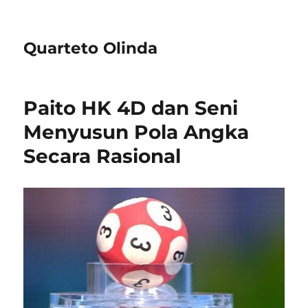
Quarteto Olinda
Paito HK 4D dan Seni
Menyusun Pola Angka
Secara Rasional