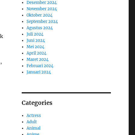
Desember 2024
November 2024
Oktober 2024
September 2024
Agustus 2024
Juli 2024
ok
Juni 2024
Mei 2024
April 2024
Maret 2024
,
Februari 2024
Januari 2024
Categories
Actress
Adult
Animal
Anime