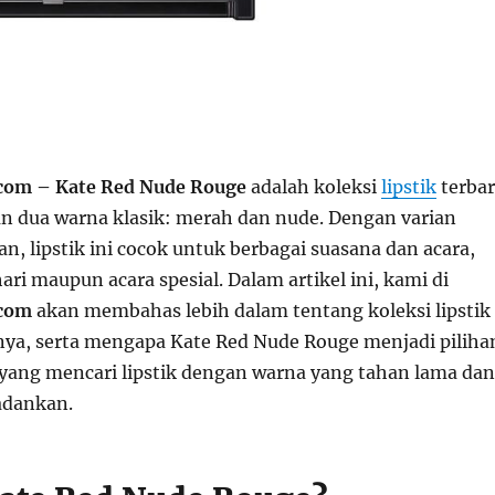
.com – Kate Red Nude Rouge
adalah koleksi
lipstik
terba
 dua warna klasik: merah dan nude. Dengan varian
n, lipstik ini cocok untuk berbagai suasana dan acara,
hari maupun acara spesial. Dalam artikel ini, kami di
.com
akan membahas lebih dalam tentang koleksi lipstik
nya, serta mengapa Kate Red Nude Rouge menjadi piliha
 yang mencari lipstik dengan warna yang tahan lama dan
adankan.