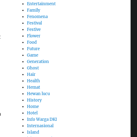
Entertainment
Family
Fenomena
Festival
Festive
Flower
t
Food
Future
Game
Generation
Ghost
Hair
Health
Hemat
Hewan lucu
History
Home
Hotel
a
Info Warga DKI
Internasional
Island