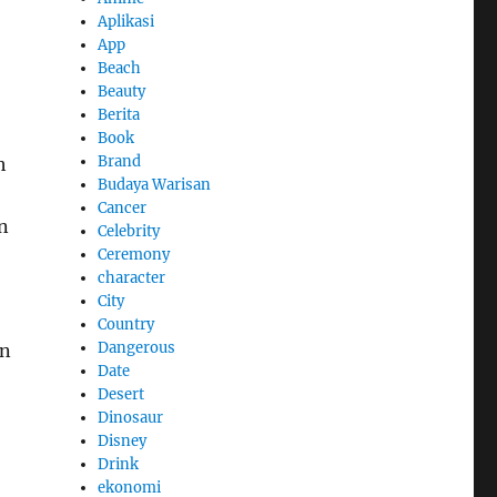
Aplikasi
App
Beach
Beauty
Berita
Book
Brand
h
Budaya Warisan
Cancer
n
Celebrity
Ceremony
character
City
Country
Dangerous
an
Date
Desert
Dinosaur
Disney
Drink
ekonomi