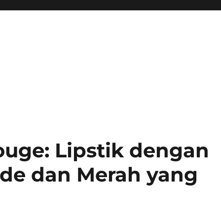
uge: Lipstik dengan
ude dan Merah yang