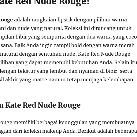
Kate Red Nude Rouge?
Rouge
adalah rangkaian lipstik dengan pilihan warna
ni dan nude yang natural. Koleksi ini dirancang untuk
pilan bibir yang sempurna dengan dua warna yang coc
asana. Baik Anda ingin tampil bold dengan warna merah
h natural dengan sentuhan nude, Kate Red Nude Rouge
lihan yang dapat memenuhi kebutuhan Anda. Selain itu
r dengan tekstur yang lembut dan nyaman di bibir, serta
il akhir yang matte namun tetap menjaga kelembapan.
n Kate Red Nude Rouge
Rouge memiliki berbagai keunggulan yang membuatnya
agian dari koleksi makeup Anda. Berikut adalah beberapa