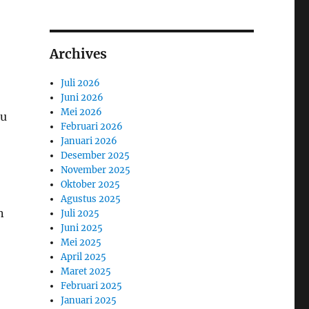
Archives
Juli 2026
Juni 2026
Mei 2026
ru
Februari 2026
Januari 2026
Desember 2025
November 2025
Oktober 2025
Agustus 2025
n
Juli 2025
Juni 2025
Mei 2025
April 2025
Maret 2025
Februari 2025
Januari 2025