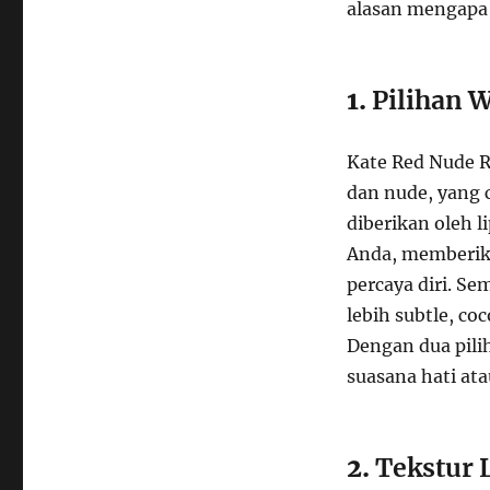
alasan mengapa 
1.
Pilihan 
Kate Red Nude R
dan nude, yang 
diberikan oleh 
Anda, memberika
percaya diri. S
lebih subtle, co
Dengan dua pili
suasana hati ata
2.
Tekstur 