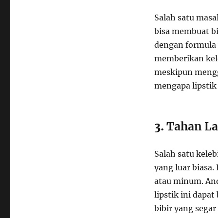
Salah satu masa
bisa membuat bi
dengan formula y
memberikan kele
meskipun menggu
mengapa lipstik 
3.
Tahan La
Salah satu kele
yang luar biasa.
atau minum. And
lipstik ini dap
bibir yang sega