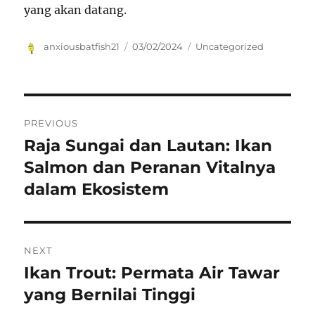
yang akan datang.
Author
Posted
Categories
anxiousbatfish21
03/02/2024
Uncategorized
on
Navigasi
PREVIOUS
pos
Raja Sungai dan Lautan: Ikan
Previous
post:
Salmon dan Peranan Vitalnya
dalam Ekosistem
NEXT
Ikan Trout: Permata Air Tawar
Next
post:
yang Bernilai Tinggi