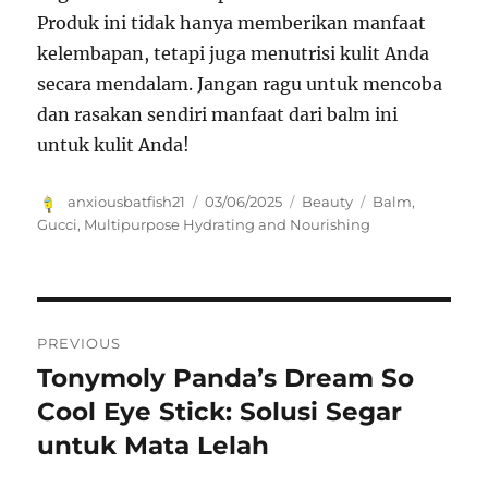
Produk ini tidak hanya memberikan manfaat
kelembapan, tetapi juga menutrisi kulit Anda
secara mendalam. Jangan ragu untuk mencoba
dan rasakan sendiri manfaat dari balm ini
untuk kulit Anda!
Author
Posted
Categories
Tags
anxiousbatfish21
03/06/2025
Beauty
Balm
,
on
Gucci
,
Multipurpose Hydrating and Nourishing
Navigasi
PREVIOUS
pos
Tonymoly Panda’s Dream So
Previous
post:
Cool Eye Stick: Solusi Segar
untuk Mata Lelah