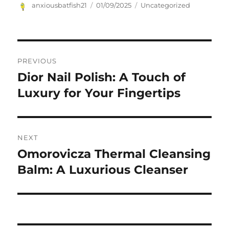
Author
Posted
Categories
anxiousbatfish21
01/09/2025
Uncategorized
on
Navigasi
PREVIOUS
pos
Dior Nail Polish: A Touch of
Previous
post:
Luxury for Your Fingertips
NEXT
Omorovicza Thermal Cleansing
Next
post:
Balm: A Luxurious Cleanser