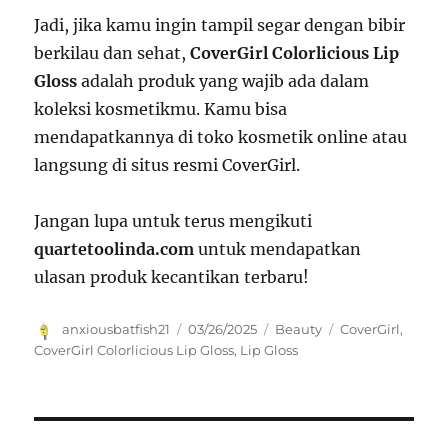
Jadi, jika kamu ingin tampil segar dengan bibir
berkilau dan sehat,
CoverGirl Colorlicious Lip
Gloss
adalah produk yang wajib ada dalam
koleksi kosmetikmu. Kamu bisa
mendapatkannya di toko kosmetik online atau
langsung di situs resmi CoverGirl.
Jangan lupa untuk terus mengikuti
quartetoolinda.com
untuk mendapatkan
ulasan produk kecantikan terbaru!
Author
Posted
Categories
Tags
anxiousbatfish21
03/26/2025
Beauty
CoverGirl
,
on
CoverGirl Colorlicious Lip Gloss
,
Lip Gloss
Navigasi