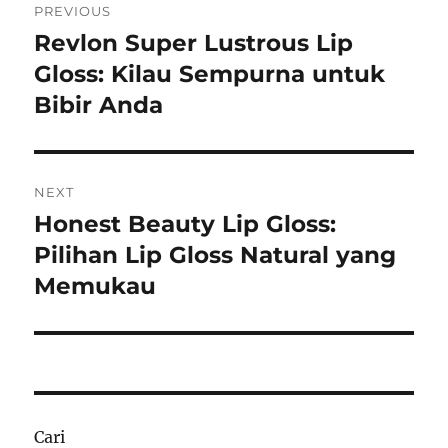
PREVIOUS
pos
Revlon Super Lustrous Lip
Previous
post:
Gloss: Kilau Sempurna untuk
Bibir Anda
NEXT
Honest Beauty Lip Gloss:
Next
post:
Pilihan Lip Gloss Natural yang
Memukau
Cari