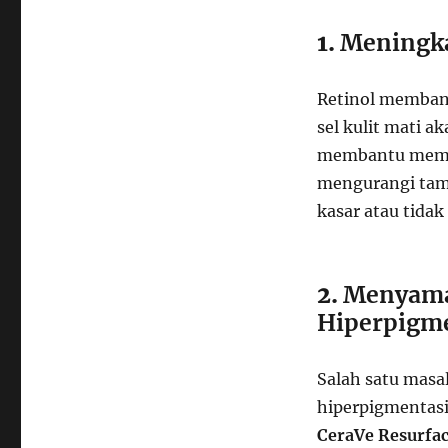
1.
Meningka
Retinol membant
sel kulit mati a
membantu memper
mengurangi tamp
kasar atau tidak
2.
Menyama
Hiperpigm
Salah satu masa
hiperpigmentasi
CeraVe Resurfa