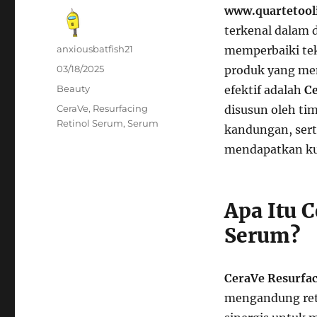
www.quartetoo
terkenal dalam
Author
anxiousbatfish21
memperbaiki tek
Posted
03/18/2025
produk yang me
on
Categories
Beauty
efektif adalah
Ce
Tags
CeraVe
,
Resurfacing
disusun oleh ti
Retinol Serum
,
Serum
kandungan, ser
mendapatkan kul
Apa Itu 
Serum?
CeraVe Resurfa
mengandung reti