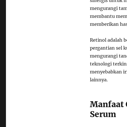
sinergis untuk m
mengurangi tamp
membantu memper
memberikan hasil
Retinol adalah 
pergantian sel k
mengurangi tan
teknologi terki
menyebabkan iri
lainnya.
Manfaat 
Serum