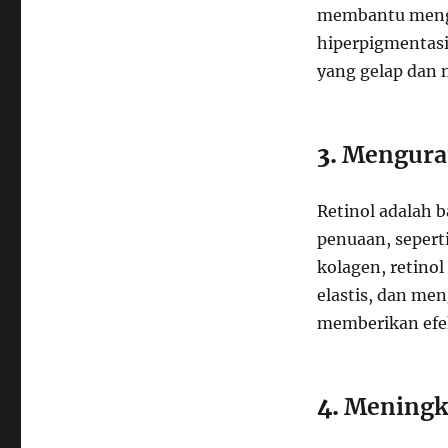
membantu mengu
hiperpigmentasi
yang gelap dan 
3.
Menguran
Retinol adalah 
penuaan, sepert
kolagen, retino
elastis, dan me
memberikan efek
4.
Meningk