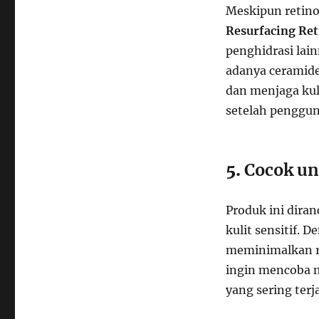
Meskipun retinol
Resurfacing Re
penghidrasi la
adanya ceramide
dan menjaga kuli
setelah penggun
5.
Cocok un
Produk ini diran
kulit sensitif.
meminimalkan ri
ingin mencoba m
yang sering terj