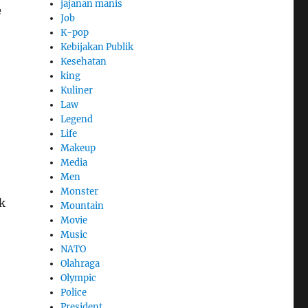
jajanan manis
e
Job
K-pop
Kebijakan Publik
Kesehatan
king
Kuliner
Law
Legend
Life
Makeup
Media
Men
Monster
k
Mountain
Movie
Music
NATO
Olahraga
Olympic
Police
President