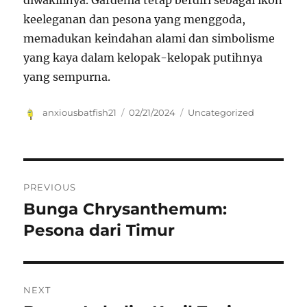
diwakilinya. Gardenia tetap berdiri sebagai ikon
keeleganan dan pesona yang menggoda,
memadukan keindahan alami dan simbolisme
yang kaya dalam kelopak-kelopak putihnya
yang sempurna.
Author
Posted
Categories
anxiousbatfish21
02/21/2024
Uncategorized
on
Navigasi
PREVIOUS
pos
Bunga Chrysanthemum:
Previous
post:
Pesona dari Timur
NEXT