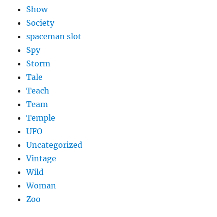
Show
Society
spaceman slot
Spy
Storm
Tale
Teach
Team
Temple
UFO
Uncategorized
Vintage
Wild
Woman
Zoo