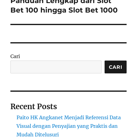
Panduan Lengkap dari Slot
Bet 100 hingga Slot Bet 1000
Cari
CARI
Recent Posts
Paito HK Angkanet Menjadi Referensi Data
Visual dengan Penyajian yang Praktis dan
Mudah Ditelusuri