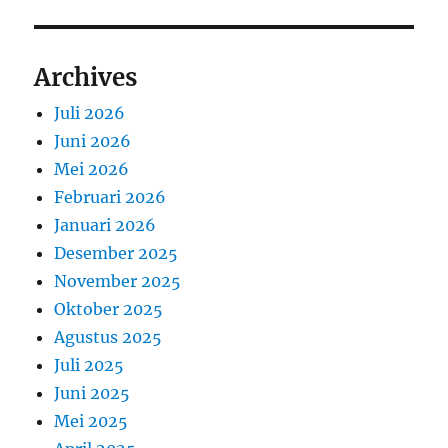
Archives
Juli 2026
Juni 2026
Mei 2026
Februari 2026
Januari 2026
Desember 2025
November 2025
Oktober 2025
Agustus 2025
Juli 2025
Juni 2025
Mei 2025