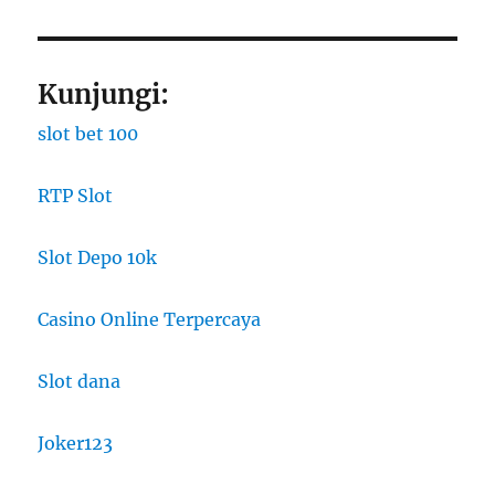
Kunjungi:
slot bet 100
RTP Slot
Slot Depo 10k
Casino Online Terpercaya
Slot dana
Joker123