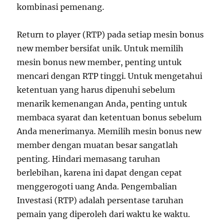
kombinasi pemenang.
Return to player (RTP) pada setiap mesin bonus
new member bersifat unik. Untuk memilih
mesin bonus new member, penting untuk
mencari dengan RTP tinggi. Untuk mengetahui
ketentuan yang harus dipenuhi sebelum
menarik kemenangan Anda, penting untuk
membaca syarat dan ketentuan bonus sebelum
Anda menerimanya. Memilih mesin bonus new
member dengan muatan besar sangatlah
penting. Hindari memasang taruhan
berlebihan, karena ini dapat dengan cepat
menggerogoti uang Anda. Pengembalian
Investasi (RTP) adalah persentase taruhan
pemain yang diperoleh dari waktu ke waktu.