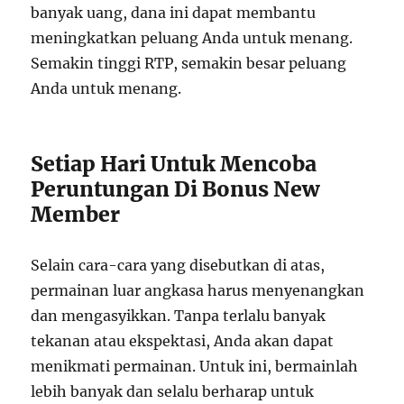
banyak uang, dana ini dapat membantu
meningkatkan peluang Anda untuk menang.
Semakin tinggi RTP, semakin besar peluang
Anda untuk menang.
Setiap Hari Untuk Mencoba
Peruntungan Di Bonus New
Member
Selain cara-cara yang disebutkan di atas,
permainan luar angkasa harus menyenangkan
dan mengasyikkan. Tanpa terlalu banyak
tekanan atau ekspektasi, Anda akan dapat
menikmati permainan. Untuk ini, bermainlah
lebih banyak dan selalu berharap untuk