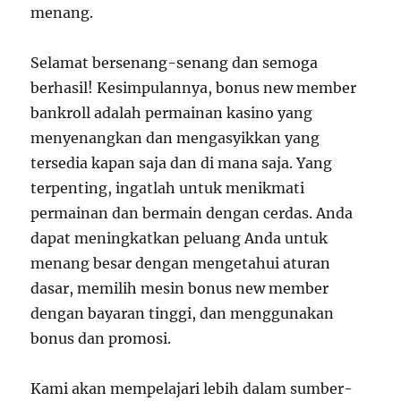
menang.
Selamat bersenang-senang dan semoga
berhasil! Kesimpulannya, bonus new member
bankroll adalah permainan kasino yang
menyenangkan dan mengasyikkan yang
tersedia kapan saja dan di mana saja. Yang
terpenting, ingatlah untuk menikmati
permainan dan bermain dengan cerdas. Anda
dapat meningkatkan peluang Anda untuk
menang besar dengan mengetahui aturan
dasar, memilih mesin bonus new member
dengan bayaran tinggi, dan menggunakan
bonus dan promosi.
Kami akan mempelajari lebih dalam sumber-