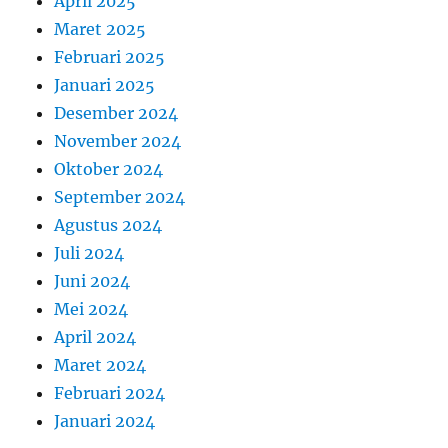
April 2025
Maret 2025
Februari 2025
Januari 2025
Desember 2024
November 2024
Oktober 2024
September 2024
Agustus 2024
Juli 2024
Juni 2024
Mei 2024
April 2024
Maret 2024
Februari 2024
Januari 2024