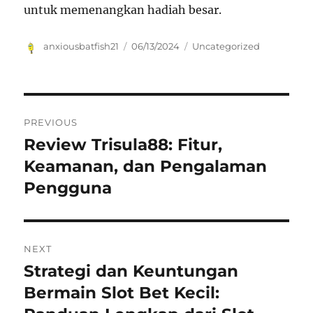
untuk memenangkan hadiah besar.
Author
Posted
Categories
anxiousbatfish21
06/13/2024
Uncategorized
on
Navigasi
PREVIOUS
pos
Review Trisula88: Fitur,
Previous
post:
Keamanan, dan Pengalaman
Pengguna
NEXT
Strategi dan Keuntungan
Next
post:
Bermain Slot Bet Kecil: