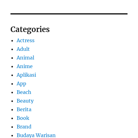
Categories
Actress
Adult
Animal
Anime
Aplikasi
App
Beach
Beauty
Berita
Book
Brand
Budaya Warisan