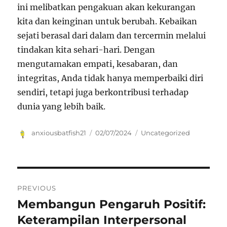
ini melibatkan pengakuan akan kekurangan
kita dan keinginan untuk berubah. Kebaikan
sejati berasal dari dalam dan tercermin melalui
tindakan kita sehari-hari. Dengan
mengutamakan empati, kesabaran, dan
integritas, Anda tidak hanya memperbaiki diri
sendiri, tetapi juga berkontribusi terhadap
dunia yang lebih baik.
Author
Posted
Categories
anxiousbatfish21
02/07/2024
Uncategorized
on
Navigasi
PREVIOUS
pos
Membangun Pengaruh Positif:
Previous
post:
Keterampilan Interpersonal