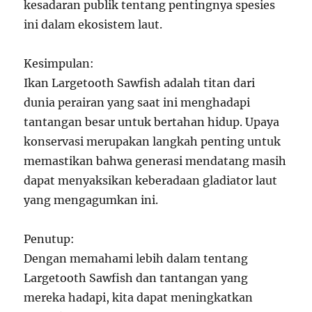
kesadaran publik tentang pentingnya spesies
ini dalam ekosistem laut.
Kesimpulan:
Ikan Largetooth Sawfish adalah titan dari
dunia perairan yang saat ini menghadapi
tantangan besar untuk bertahan hidup. Upaya
konservasi merupakan langkah penting untuk
memastikan bahwa generasi mendatang masih
dapat menyaksikan keberadaan gladiator laut
yang mengagumkan ini.
Penutup:
Dengan memahami lebih dalam tentang
Largetooth Sawfish dan tantangan yang
mereka hadapi, kita dapat meningkatkan