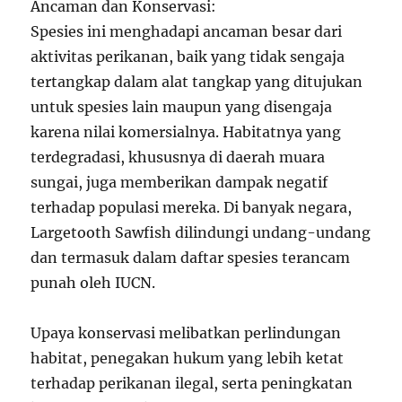
Ancaman dan Konservasi:
Spesies ini menghadapi ancaman besar dari
aktivitas perikanan, baik yang tidak sengaja
tertangkap dalam alat tangkap yang ditujukan
untuk spesies lain maupun yang disengaja
karena nilai komersialnya. Habitatnya yang
terdegradasi, khususnya di daerah muara
sungai, juga memberikan dampak negatif
terhadap populasi mereka. Di banyak negara,
Largetooth Sawfish dilindungi undang-undang
dan termasuk dalam daftar spesies terancam
punah oleh IUCN.
Upaya konservasi melibatkan perlindungan
habitat, penegakan hukum yang lebih ketat
terhadap perikanan ilegal, serta peningkatan