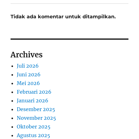
Tidak ada komentar untuk ditampilkan.
Archives
Juli 2026
Juni 2026
Mei 2026
Februari 2026
Januari 2026
Desember 2025
November 2025
Oktober 2025
Agustus 2025