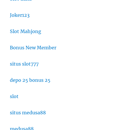
Joker123
Slot Mahjong
Bonus New Member
situs slot777
depo 25 bonus 25
slot
situs medusa88
medusa88