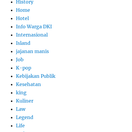
History
Home
Hotel
Info Warga DKI
Internasional
Island
jajanan manis
Job
K-pop
Kebijakan Publik
Kesehatan
king
Kuliner
Law
Legend
Life