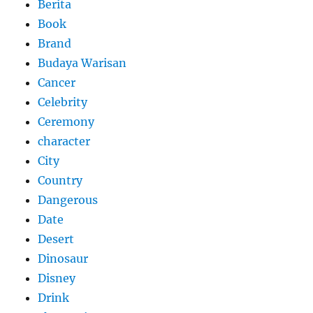
Berita
Book
Brand
Budaya Warisan
Cancer
Celebrity
Ceremony
character
City
Country
Dangerous
Date
Desert
Dinosaur
Disney
Drink