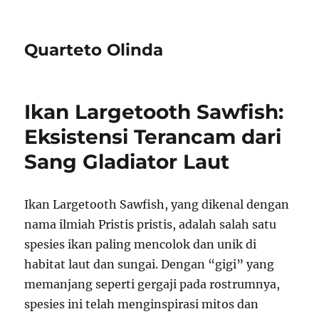
Quarteto Olinda
Ikan Largetooth Sawfish:
Eksistensi Terancam dari
Sang Gladiator Laut
Ikan Largetooth Sawfish, yang dikenal dengan
nama ilmiah Pristis pristis, adalah salah satu
spesies ikan paling mencolok dan unik di
habitat laut dan sungai. Dengan “gigi” yang
memanjang seperti gergaji pada rostrumnya,
spesies ini telah menginspirasi mitos dan